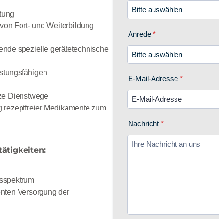
ütung
 von Fort- und Weiterbildung
ende spezielle gerätetechnische
istungsfähigen
rze Dienstwege
g rezeptfreier Medikamente zum
tätigkeiten:
gsspektrum
enten Versorgung der