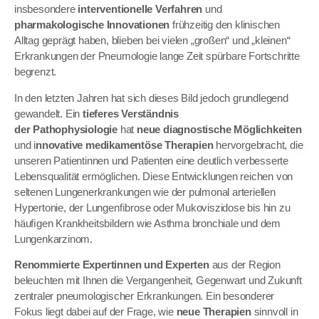
insbesondere
interventionelle Verfahren
und
pharmakologische Innovationen
frühzeitig den klinischen
Alltag geprägt haben, blieben bei vielen „großen“ und „kleinen“
Erkrankungen der Pneumologie lange Zeit spürbare Fortschritte
begrenzt.
In den letzten Jahren hat sich dieses Bild jedoch grundlegend
gewandelt. Ein
tieferes Verständnis
der Pathophysiologie
hat
neue diagnostische Möglichkeiten
und i
nnovative medikamentöse Therapien
hervorgebracht, die
unseren Patientinnen und Patienten eine deutlich verbesserte
Lebensqualität ermöglichen. Diese Entwicklungen reichen von
seltenen Lungenerkrankungen wie der pulmonal arteriellen
Hypertonie, der Lungenﬁbrose oder Mukoviszidose bis hin zu
häuﬁgen Krankheitsbildern wie Asthma bronchiale und dem
Lungenkarzinom.
Renommierte Expertinnen und Experten
aus der Region
beleuchten mit Ihnen die Vergangenheit, Gegenwart und Zukunft
zentraler pneumologischer Erkrankungen. Ein besonderer
Fokus liegt dabei auf der Frage, wie
neue Therapien
sinnvoll in