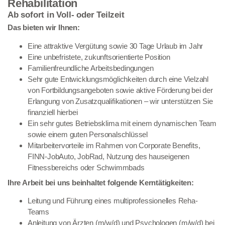
Rehabilitation
Ab sofort in Voll- oder Teilzeit
Das bieten wir Ihnen:
Eine attraktive Vergütung sowie 30 Tage Urlaub im Jahr
Eine unbefristete, zukunftsorientierte Position
Familienfreundliche Arbeitsbedingungen
Sehr gute Entwicklungsmöglichkeiten durch eine Vielzahl
von Fortbildungsangeboten sowie aktive Förderung bei der
Erlangung von Zusatzqualifikationen – wir unterstützen Sie
finanziell hierbei
Ein sehr gutes Betriebsklima mit einem dynamischen Team
sowie einem guten Personalschlüssel
Mitarbeitervorteile im Rahmen von Corporate Benefits,
FINN-JobAuto, JobRad, Nutzung des hauseigenen
Fitnessbereichs oder Schwimmbads
Ihre Arbeit bei uns beinhaltet folgende Kerntätigkeiten:
Leitung und Führung eines multiprofessionelles Reha-
Teams
Anleitung von Ärzten (m/w/d) und Psychologen (m/w/d) bei